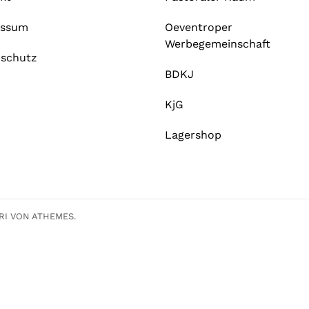
essum
Oeventroper
Werbegemeinschaft
schutz
BDKJ
KjG
Lagershop
RI
VON ATHEMES.